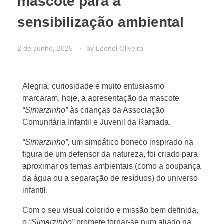
mascote para a
sensibilização ambiental
2 de Junho, 2025
by
Leonel Oliveira
Alegria, curiosidade e muito entusiasmo
marcaram, hoje, a apresentação da mascote
“Simarzinho”
às crianças da Associação
Comunitária Infantil e Juvenil da Ramada.
“Simarzinho”,
um simpático boneco inspirado na
figura de um defensor da natureza, foi criado para
aproximar os temas ambientais (como a poupança
da água ou a separação de resíduos) do universo
infantil.
Com o seu visual colorido e missão bem definida,
o
“Simarzinho”
promete tornar-se num aliado na