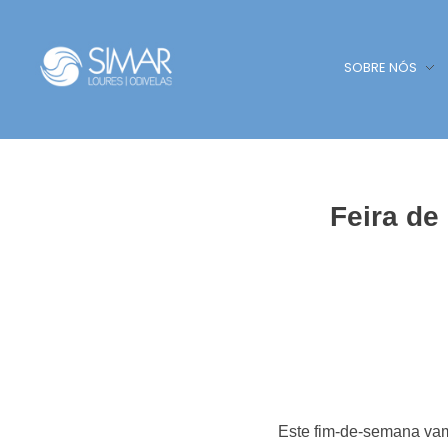
SOBRE NÓS
SIMAR - Loures e Odivelas
SIMAR - Loures e Odivelas
Feira de
Este fim-de-semana vam