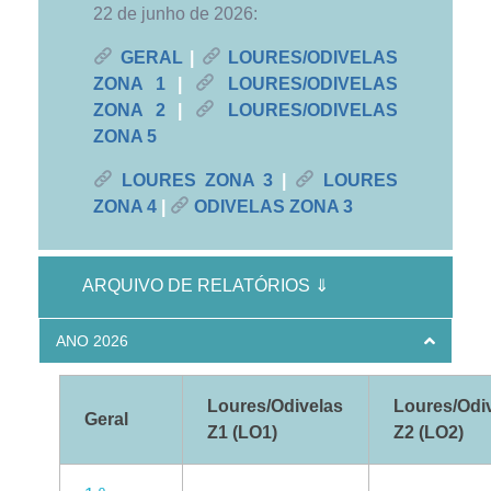
22 de junho de 2026:
GERAL
|
LOURES/ODIVELAS
ZONA 1
|
LOURES/ODIVELAS
ZONA 2
|
LOURES/ODIVELAS
ZONA 5
LOURES ZONA 3
|
LOURES
ZONA 4
|
ODIVELAS ZONA 3
ARQUIVO DE RELATÓRIOS ⇓
ANO 2026
Loures/Odivelas
Loures/Odi
Geral
Z1 (LO1)
Z2 (LO2)