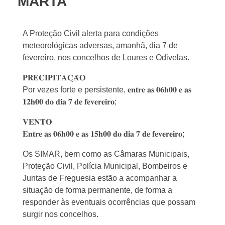
MARTA
A Proteção Civil alerta para condições
meteorológicas adversas, amanhã, dia 7 de
fevereiro, nos concelhos de Loures e Odivelas.
𝐏𝐑𝐄𝐂𝐈𝐏𝐈𝐓𝐀𝐂̧𝐀̃𝐎
Por vezes forte e persistente, 𝐞𝐧𝐭𝐫𝐞 𝐚𝐬 𝟎𝟔𝐡𝟎𝟎 𝐞 𝐚𝐬
𝟏𝟐𝐡𝟎𝟎 𝐝𝐨 𝐝𝐢𝐚 𝟕 𝐝𝐞 𝐟𝐞𝐯𝐞𝐫𝐞𝐢𝐫𝐨;
𝐕𝐄𝐍𝐓𝐎
𝐄𝐧𝐭𝐫𝐞 𝐚𝐬 𝟎𝟔𝐡𝟎𝟎 𝐞 𝐚𝐬 𝟏𝟓𝐡𝟎𝟎 𝐝𝐨 𝐝𝐢𝐚 𝟕 𝐝𝐞 𝐟𝐞𝐯𝐞𝐫𝐞𝐢𝐫𝐨;
Os SIMAR, bem como as Câmaras Municipais,
Proteção Civil, Polícia Municipal, Bombeiros e
Juntas de Freguesia estão a acompanhar a
situação de forma permanente, de forma a
responder às eventuais ocorrências que possam
surgir nos concelhos.