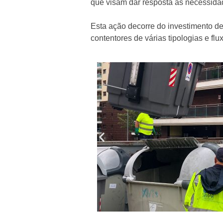
que visam dar resposta às necessida
o
Esta ação decorre do investimento d
n
contentores de várias tipologias e fl
t
e
n
t
o
r
e
s
d