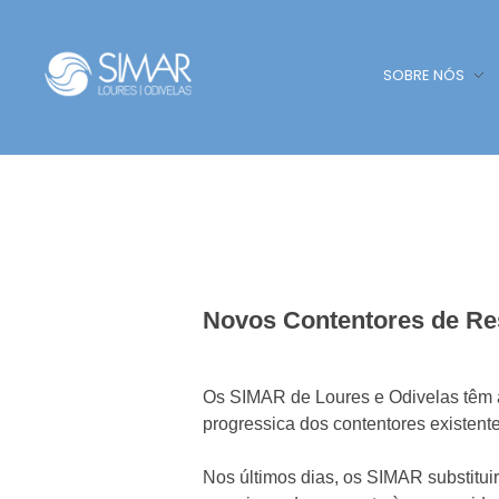
SOBRE NÓS
SIMAR - Loures e Odivelas
SIMAR - Loures e Odivelas
N
o
Novos Contentores de Re
v
o
Os SIMAR de Loures e Odivelas têm a
s
progressica dos contentores existent
C
Nos últimos dias, os SIMAR substitui