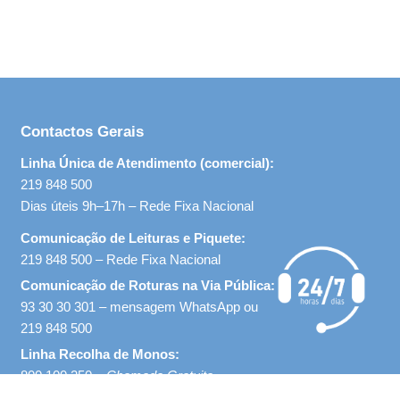
e
R
e
Contactos Gerais
s
Linha Única de Atendimento (comercial):
í
219 848 500
Dias úteis 9h–17h – Rede Fixa Nacional
d
Comunicação de Leituras e Piquete:
u
219 848 500 – Rede Fixa Nacional
Comunicação de Roturas na Via Pública:
o
93 30 30 301 – mensagem WhatsApp ou
s
219 848 500
Linha Recolha de Monos:
I
800 100 250 –
Chamada Gratuita