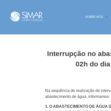
SOBRE NÓS
SIMAR - Loures e Odivelas
SIMAR - Loures e Odivelas
Interrupção no aba
02h do di
Na sequência de realização de inter
abastecimento de água, informamos:
1. O ABASTECIMENTO DE ÁGUA S