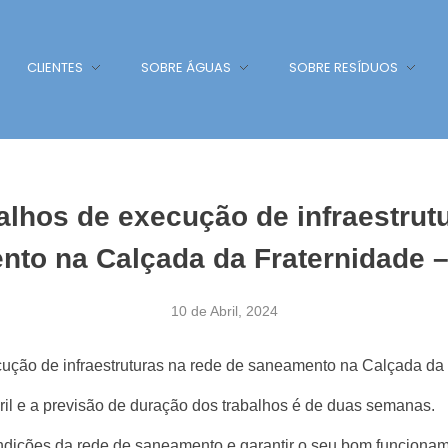
CLIENTES
SOBRE ÁGUAS
SOBRE RESÍDUOS
lhos de execução de infraestrut
nto na Calçada da Fraternidade 
10 de Abril, 2024
ecução de infraestruturas na rede de saneamento na Calçada d
bril e a previsão de duração dos trabalhos é de duas semanas.
ondições da rede de saneamento e garantir o seu bom funcionam