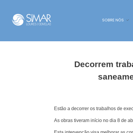
SOBRE NÓS
SIMAR - Loures e Odivelas
SIMAR - Loures e Odivelas
Decorrem traba
saneame
Estão a decorrer os trabalhos de ex
As obras tiveram início no dia 8 de a
Esta intervenção visa melhorar as c