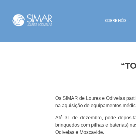
SOBRE NÓS
SIMAR - Loures e Odivelas
SIMAR - Loures e Odivelas
“TO
Os SIMAR de Loures e Odivelas part
na aquisição de equipamentos médic
Até 31 de dezembro, pode depositar
brinquedos com pilhas e baterias) n
Odivelas e Moscavide.