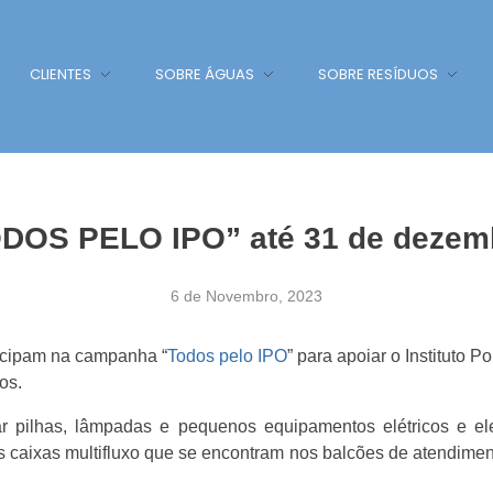
CLIENTES
SOBRE ÁGUAS
SOBRE RESÍDUOS
DOS PELO IPO” até 31 de dezem
6 de Novembro, 2023
icipam na campanha “
Todos pelo IPO
” para apoiar o Instituto 
os.
 pilhas, lâmpadas e pequenos equipamentos elétricos e elet
as caixas multifluxo que se encontram nos balcões de atendime